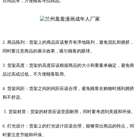
日用品等，方便顾客寻找商品。
2. 商品陈列：货架上的商品应该整齐有序地陈列，避免混乱和拥挤，
同时要注意商品的展示效果，吸引顾客的眼球。
3. 货架高度：货架的高度应该根据商品的大小和重量来确定，避免商
品过高或过低，不方便顾客取用。
4. 货架间距：货架之间的间距应该合理，避免顾客在购物时感到拥挤
和不舒适。
5. 货架材质：货架的材质应该坚固耐用，同时要考虑到美观和环保。
6. 灯光设计：货架上的灯光设计应该合理，能够突出商品的特点，同
时要注意节能和环保。